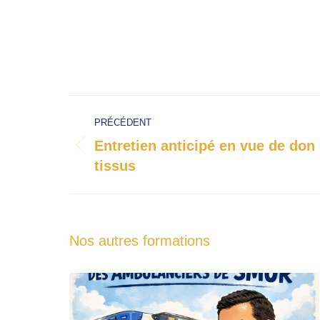
Navigation
PRÉCÉDENT
de
Entretien anticipé en vue de don
commentaire
Onglet
tissus
précédent
Nos autres formations