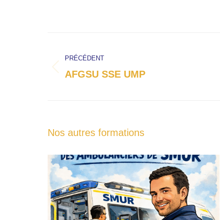
Navigation
de
PRÉCÉDENT
commentaire
Onglet
AFGSU SSE UMP
précédent
Nos autres formations